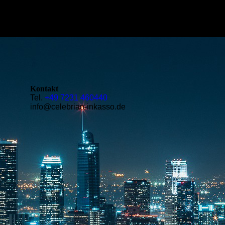
Kontakt
Tel.
+49 7231 460440
info@celebrian-inkasso.de